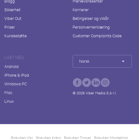
Blogg
Merkevaresenter
Sikkerhet
Karrierer
Viber Out
Betingelser og vilkår
Priser
Personvernerklæring
Kundestøtte
Customer Complaints Code
LAST NED
Norsk
Android
iPhone & iPad
Windows PC
Mac
©
2026
Viber Media S.à r.l.
Linux
Rakuten Viki
Rakuten Kobo
Rakuten Travel
Rakuten Marketing