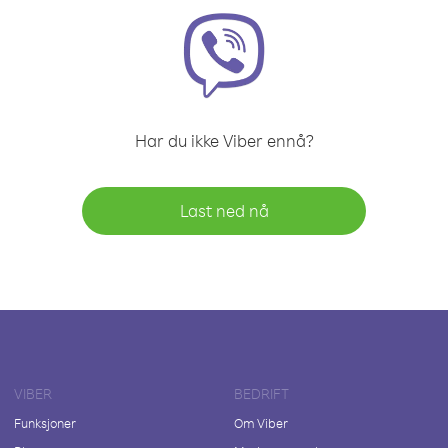
Har du ikke Viber ennå?
Last ned nå
VIBER
BEDRIFT
Funksjoner
Om Viber