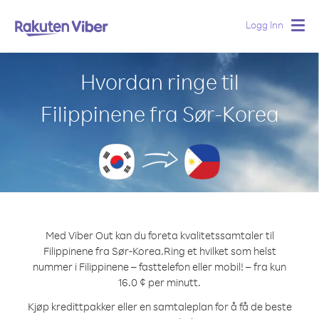
Logg Inn
Togg
navig
Hvordan ringe til
Filippinene fra Sør-Korea
Med Viber Out kan du foreta kvalitetssamtaler til
Filippinene fra Sør-Korea.
Ring et hvilket som helst
nummer i Filippinene – fasttelefon eller mobil! – fra kun
16.0 ¢ per minutt.
Kjøp kredittpakker eller en samtaleplan for å få de beste