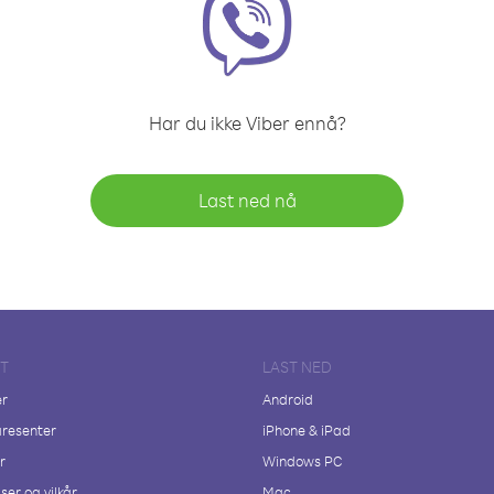
Har du ikke Viber ennå?
Last ned nå
FT
LAST NED
er
Android
resenter
iPhone & iPad
r
Windows PC
ser og vilkår
Mac