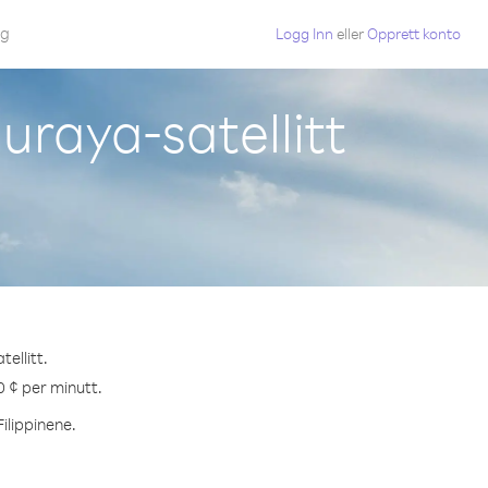
gg
Logg Inn
eller
Opprett konto
uraya-satellitt
ellitt.
.0 ¢ per minutt.
Filippinene.