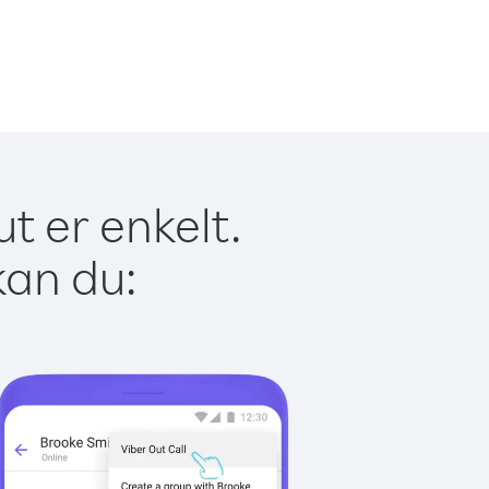
t er enkelt.
kan du: