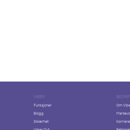
VIBER
BEDRI
Funksjoner
Om Vib
Blogg
Merkeva
Sikkerhet
Karriere
Viber Out
Betingel