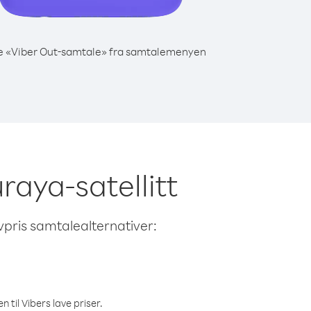
e «Viber Out-samtale» fra samtalemenyen
uraya-satellitt
avpris samtalealternativer:
 til Vibers lave priser.