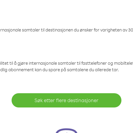
nasjonale samtaler til destinasjonen du ønsker for varigheten av 30
et til å gjøre internasjonale samtaler til fasttelefoner og mobiltelefo
edlig abonnement kan du spare på samtalene du allerede tar.
Søk etter flere destinasjoner