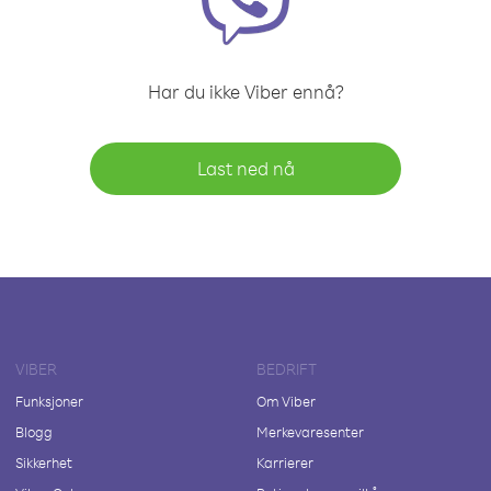
Har du ikke Viber ennå?
Last ned nå
VIBER
BEDRIFT
Funksjoner
Om Viber
Blogg
Merkevaresenter
Sikkerhet
Karrierer