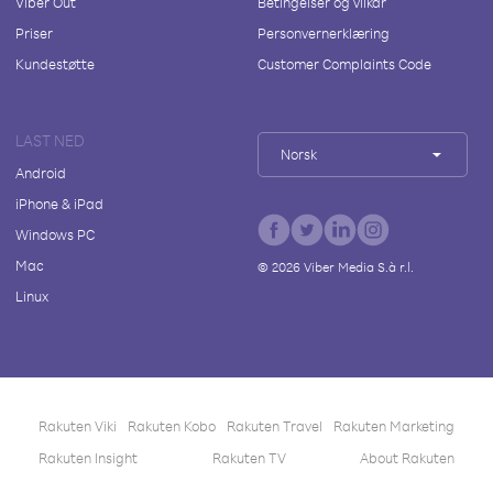
Viber Out
Betingelser og vilkår
Priser
Personvernerklæring
Kundestøtte
Customer Complaints Code
LAST NED
Norsk
Android
iPhone & iPad
Windows PC
Mac
©
2026
Viber Media S.à r.l.
Linux
Rakuten Viki
Rakuten Kobo
Rakuten Travel
Rakuten Marketing
Rakuten Insight
Rakuten TV
About Rakuten