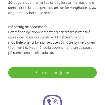
30-dagers abonnementet lar deg foreta internasjonale
samtaler til destinasjonen du ønsker for varigheten av 30
dager med Vibers lave priser.
Månedlig abonnement
Det månedlige abonnementet gir deg fleksibilitet til å
gjøre internasjonale samtaler til fasttelefoner og
mobiltelefoner til lave priser, uten å måtte fornye planen
til enhver tid. Med månedlig abonnement kan du spare
på samtalene du allerede tar.
Flere destinasjoner