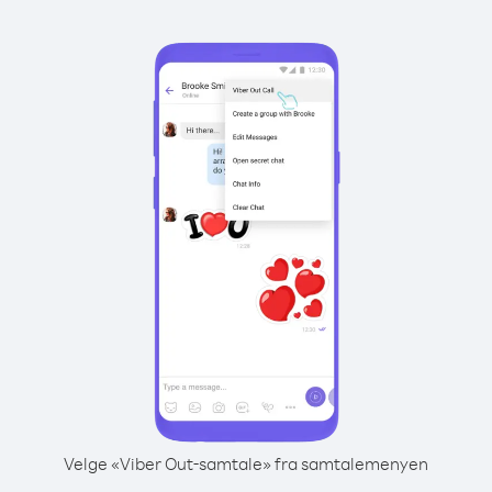
Velge «Viber Out-samtale» fra samtalemenyen