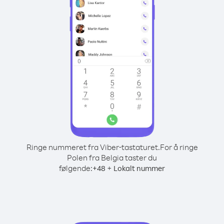
Ringe nummeret fra Viber-tastaturet.
For å ringe
Polen fra Belgia taster du
følgende:
+
+
48
Lokalt nummer