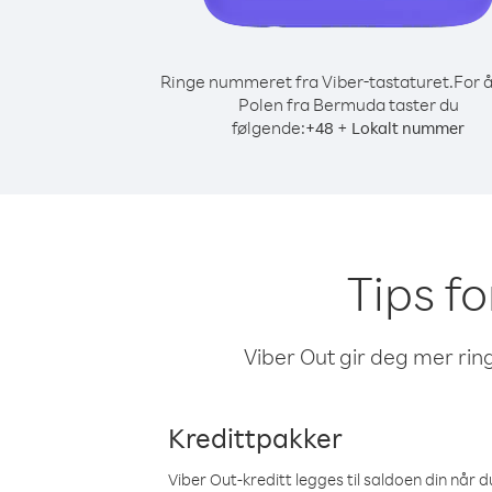
Ringe nummeret fra Viber-tastaturet.
For å
Polen fra Bermuda taster du
følgende:
+
+
48
Lokalt nummer
Tips fo
Viber Out gir deg mer ring
Kredittpakker
Viber Out-kreditt legges til saldoen din når du