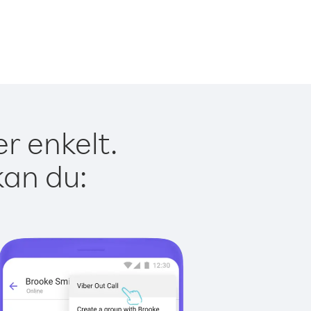
er enkelt.
kan du: