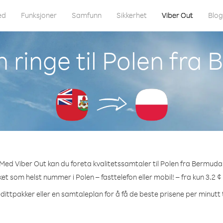
ed
Funksjoner
Samfunn
Sikkerhet
Viber Out
Blo
 ringe til Polen fra
Med Viber Out kan du foreta kvalitetssamtaler til Polen fra Bermuda
lket som helst nummer i Polen – fasttelefon eller mobil! – fra kun 3.2 ¢
dittpakker eller en samtaleplan for å få de beste prisene per minutt t