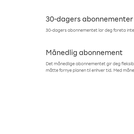
30-dagers abonnementer
30-dagers abonnementet lar deg foreta inter
Månedlig abonnement
Det månedlige abonnementet gir deg fleksibilit
måtte fornye planen til enhver tid. Med mån