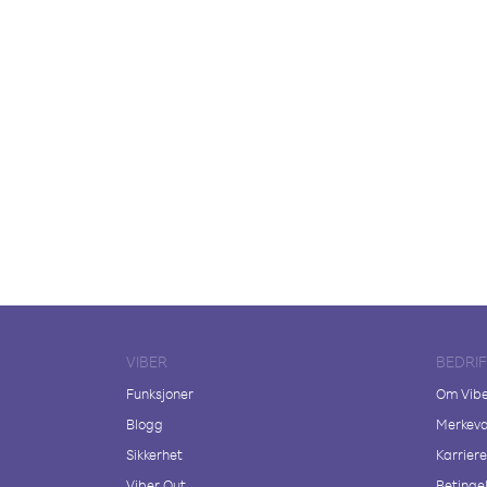
VIBER
BEDRI
Funksjoner
Om Vib
Blogg
Merkeva
Sikkerhet
Karriere
Viber Out
Betingel