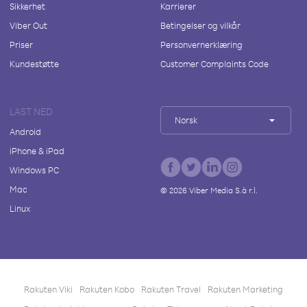
Sikkerhet
Karrierer
Viber Out
Betingelser og vilkår
Priser
Personvernerklæring
Kundestøtte
Customer Complaints Code
LAST NED
Norsk
Android
iPhone & iPad
Windows PC
Mac
©
2026
Viber Media S.à r.l.
Linux
Rakuten Viki
Rakuten Kobo
Rakuten Travel
Rakuten Marketing