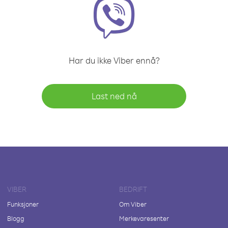
Har du ikke Viber ennå?
Last ned nå
VIBER
BEDRIFT
Funksjoner
Om Viber
Blogg
Merkevaresenter