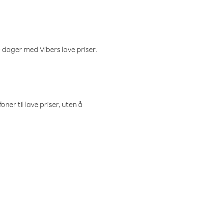
 dager med Vibers lave priser.
ner til lave priser, uten å