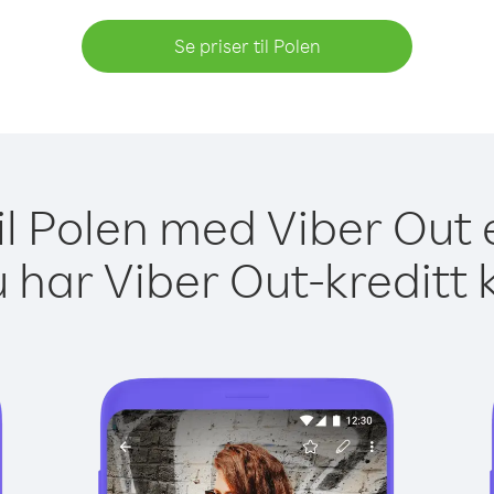
Se priser til Polen
il Polen med Viber Out 
 har Viber Out-kreditt 