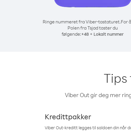
Ringe nummeret fra Viber-tastaturet.
For å
Polen fra Tsjad taster du
følgende:
+
+
48
Lokalt nummer
Tips 
Viber Out gir deg mer ring
Kredittpakker
Viber Out-kreditt legges til saldoen din når du