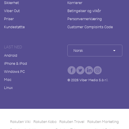
Sikkerhet
Karrierer
Viber Out
Betingelser og vilkår
Priser
Personvernerklæring
Kundestøtte
Customer Complaints Code
LAST NED
Norsk
Android
iPhone & iPad
Windows PC
Mac
©
2026
Viber Media S.à r.l.
Linux
Rakuten Viki
Rakuten Kobo
Rakuten Travel
Rakuten Marketing