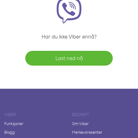
Har du ikke Viber ennå?
Last ned nå
VIBER
BEDRIFT
Funksjoner
Om Viber
Blogg
Merkevaresenter