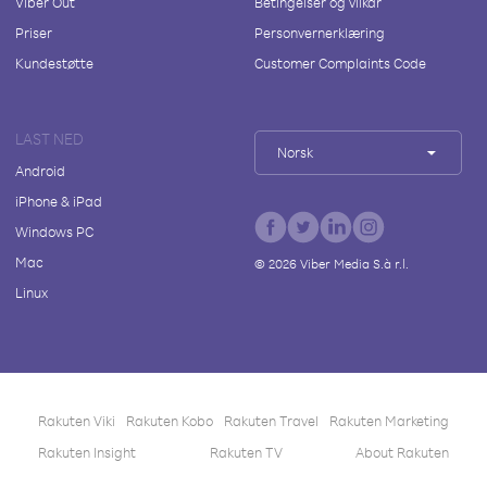
Viber Out
Betingelser og vilkår
Priser
Personvernerklæring
Kundestøtte
Customer Complaints Code
LAST NED
Norsk
Android
iPhone & iPad
Windows PC
Mac
©
2026
Viber Media S.à r.l.
Linux
Rakuten Viki
Rakuten Kobo
Rakuten Travel
Rakuten Marketing
Rakuten Insight
Rakuten TV
About Rakuten