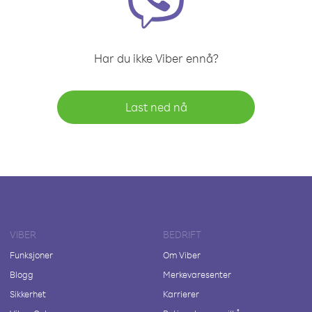
Har du ikke Viber ennå?
Last ned nå
VIBER
BEDRIFT
Funksjoner
Om Viber
Blogg
Merkevaresenter
Sikkerhet
Karrierer