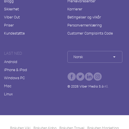
Blogg
Merkevaresenter
Sikkerhet
Karrierer
Viber Out
Betingelser og vilkår
Priser
Personvernerklæring
Kundestøtte
Customer Complaints Code
LAST NED
Norsk
Android
iPhone & iPad
Windows PC
Mac
©
2026
Viber Media S.à r.l.
Linux
Rakuten Viki
Rakuten Kobo
Rakuten Travel
Rakuten Marketing