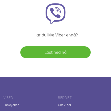
Har du ikke Viber ennå?
Last ned nå
VIBER
BEDRIFT
Funksjoner
Om Viber