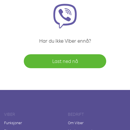
Har du ikke Viber ennå?
Last ned nå
VIBER
BEDRIFT
Funksjoner
Om Viber