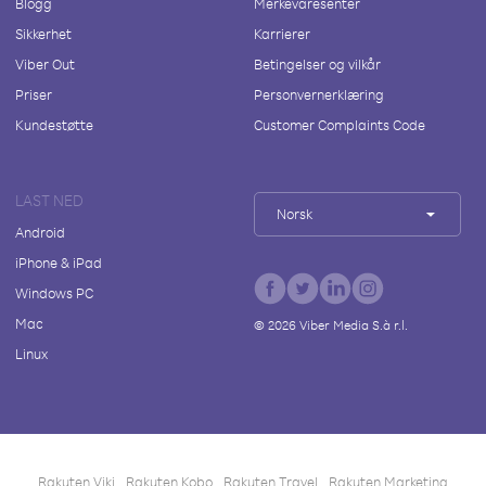
Blogg
Merkevaresenter
Sikkerhet
Karrierer
Viber Out
Betingelser og vilkår
Priser
Personvernerklæring
Kundestøtte
Customer Complaints Code
LAST NED
Norsk
Android
iPhone & iPad
Windows PC
Mac
©
2026
Viber Media S.à r.l.
Linux
Rakuten Viki
Rakuten Kobo
Rakuten Travel
Rakuten Marketing