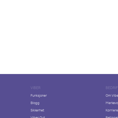
VIBER
BEDRI
Funksjoner
Om Vib
Blogg
Merkeva
Sikkerhet
Karriere
Viber Out
Betingel