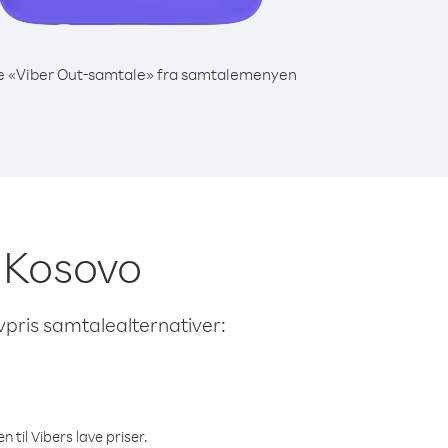
e «Viber Out-samtale» fra samtalemenyen
a Kosovo
avpris samtalealternativer:
 til Vibers lave priser.