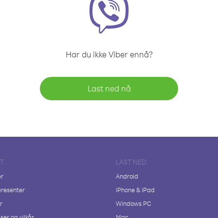
Har du ikke Viber ennå?
Last ned nå
FT
LAST NED
er
Android
resenter
iPhone & iPad
r
Windows PC
ser og vilkår
Mac