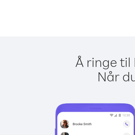
Å ringe ti
Når du