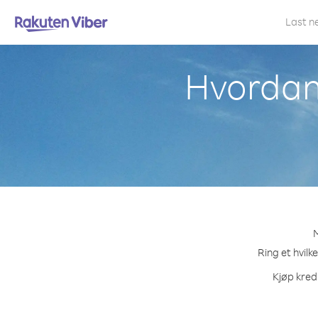
Last n
Hvordan 
M
Ring et hvilk
Kjøp kredi