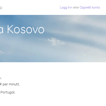
gg
Logg Inn
eller
Opprett konto
ra Kosovo
o.
 ¢ per minutt.
l Portugal.