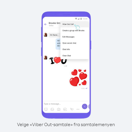
Velge «Viber Out-samtale» fra samtalemenyen