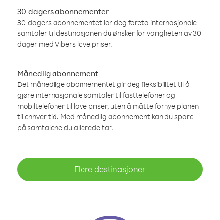
30-dagers abonnementer
30-dagers abonnementet lar deg foreta internasjonale
samtaler til destinasjonen du ønsker for varigheten av 30
dager med Vibers lave priser.
Månedlig abonnement
Det månedlige abonnementet gir deg fleksibilitet til å
gjøre internasjonale samtaler til fasttelefoner og
mobiltelefoner til lave priser, uten å måtte fornye planen
til enhver tid. Med månedlig abonnement kan du spare
på samtalene du allerede tar.
Flere destinasjoner