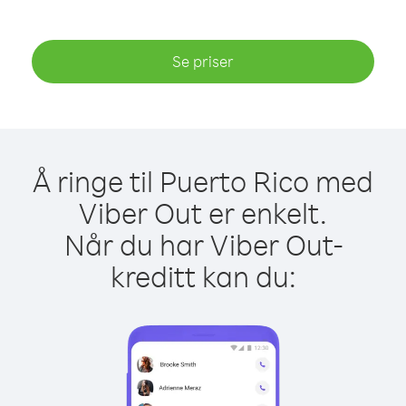
Se priser
Å ringe til Puerto Rico med
Viber Out er enkelt.
Når du har Viber Out-
kreditt kan du: