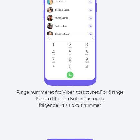
Ringe nummeret fra Viber-tastaturet.
For å ringe
Puerto Rico fra Butan taster du
følgende:
+
+
1
Lokalt nummer