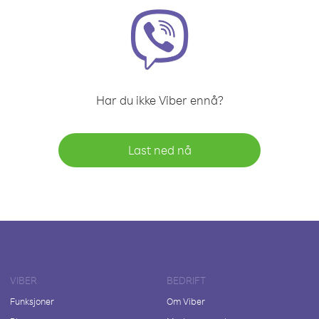
Har du ikke Viber ennå?
Last ned nå
VIBER
BEDRIFT
Funksjoner
Om Viber