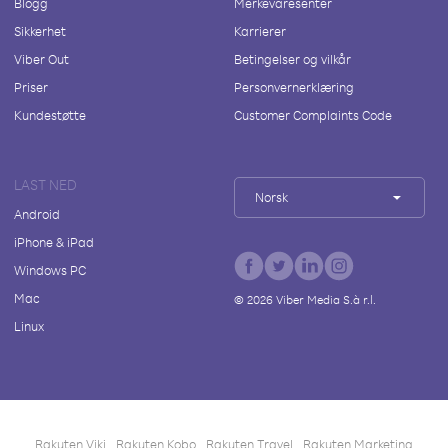
Blogg
Merkevaresenter
Sikkerhet
Karrierer
Viber Out
Betingelser og vilkår
Priser
Personvernerklæring
Kundestøtte
Customer Complaints Code
LAST NED
Norsk
Android
iPhone & iPad
Windows PC
Mac
©
2026
Viber Media S.à r.l.
Linux
Rakuten Viki
Rakuten Kobo
Rakuten Travel
Rakuten Marketing