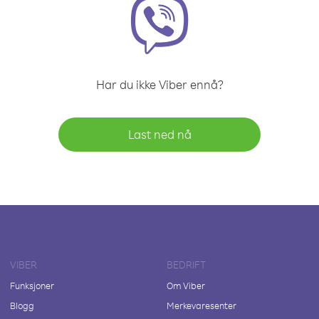
Har du ikke Viber ennå?
Last ned nå
VIBER
BEDRIFT
Funksjoner
Om Viber
Blogg
Merkevaresenter