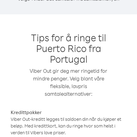
Tips for å ringe til
Puerto Rico fra
Portugal
Viber Out gir deg mer ringetid for
mindre penger. Velg blant våre
fleksible, lavpris
samtalealternativer:
Kredittpakker
Viber Out-kreditt legges til saldoen din når du kjøper et
beløp. Med kredittkort, kan du ringe hvor som helst i
verden til Vibers lave priser.