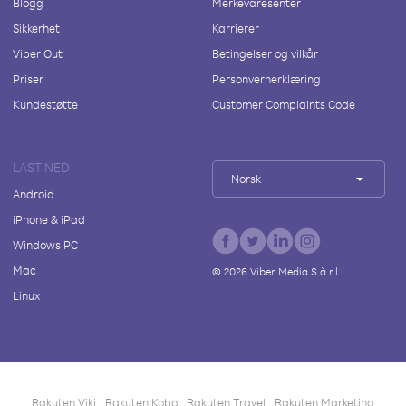
Blogg
Merkevaresenter
Sikkerhet
Karrierer
Viber Out
Betingelser og vilkår
Priser
Personvernerklæring
Kundestøtte
Customer Complaints Code
LAST NED
Norsk
Android
iPhone & iPad
Windows PC
Mac
©
2026
Viber Media S.à r.l.
Linux
Rakuten Viki
Rakuten Kobo
Rakuten Travel
Rakuten Marketing