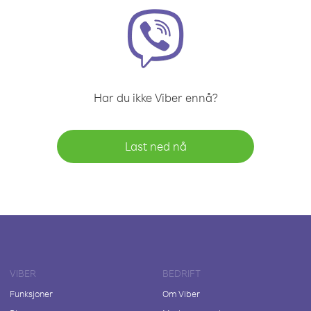
Har du ikke Viber ennå?
Last ned nå
VIBER
BEDRIFT
Funksjoner
Om Viber