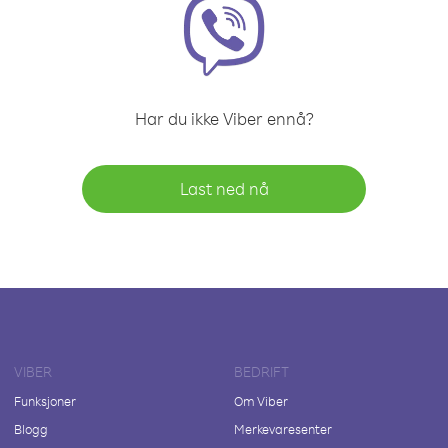
Har du ikke Viber ennå?
Last ned nå
VIBER
BEDRIFT
Funksjoner
Om Viber
Blogg
Merkevaresenter