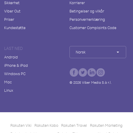
Sikkerhet
Karrierer
Viber Out
Betingelser og vilkår
Priser
Personvernerklæring
Kundestøtte
Customer Complaints Code
LAST NED
Norsk
Android
iPhone & iPad
Windows PC
Mac
©
2026
Viber Media S.à r.l.
Linux
Rakuten Viki
Rakuten Kobo
Rakuten Travel
Rakuten Marketing