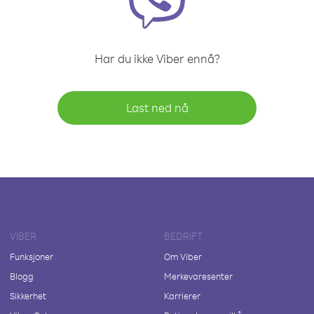
Har du ikke Viber ennå?
Last ned nå
VIBER
BEDRIFT
Funksjoner
Om Viber
Blogg
Merkevaresenter
Sikkerhet
Karrierer