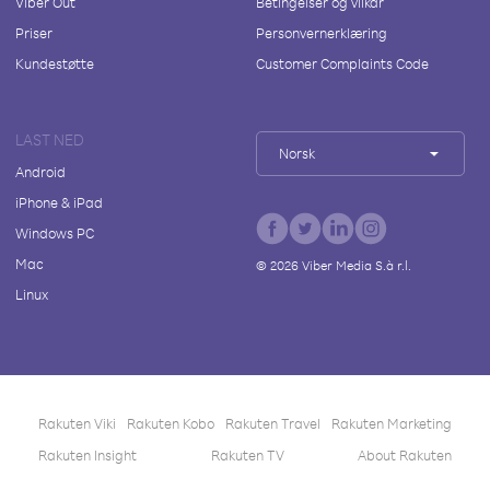
Viber Out
Betingelser og vilkår
Priser
Personvernerklæring
Kundestøtte
Customer Complaints Code
LAST NED
Norsk
Android
iPhone & iPad
Windows PC
Mac
©
2026
Viber Media S.à r.l.
Linux
Rakuten Viki
Rakuten Kobo
Rakuten Travel
Rakuten Marketing
Rakuten Insight
Rakuten TV
About Rakuten