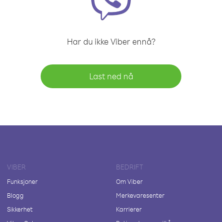
Har du ikke Viber ennå?
Last ned nå
VIBER
BEDRIFT
Funksjoner
Om Viber
Blogg
Merkevaresenter
Sikkerhet
Karrierer