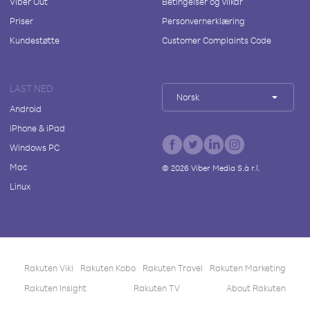
Viber Out
Betingelser og vilkår
Priser
Personvernerklæring
Kundestøtte
Customer Complaints Code
LAST NED
Norsk
Android
iPhone & iPad
Windows PC
Mac
©
2026
Viber Media S.à r.l.
Linux
Rakuten Viki
Rakuten Kobo
Rakuten Travel
Rakuten Marketing
Rakuten Insight
Rakuten TV
About Rakuten