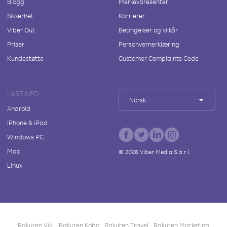
Blogg
Merkevaresenter
Sikkerhet
Karrierer
Viber Out
Betingelser og vilkår
Priser
Personvernerklæring
Kundestøtte
Customer Complaints Code
LAST NED
Norsk
Android
iPhone & iPad
Windows PC
Mac
©
2026
Viber Media S.à r.l.
Linux
Rakuten Viki
Rakuten Kobo
Rakuten Travel
Rakuten Marketing