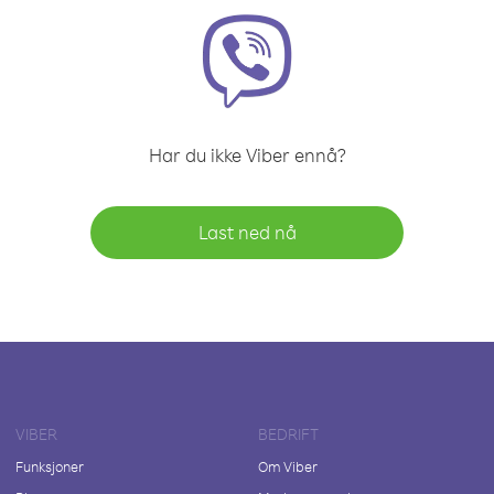
Har du ikke Viber ennå?
Last ned nå
VIBER
BEDRIFT
Funksjoner
Om Viber