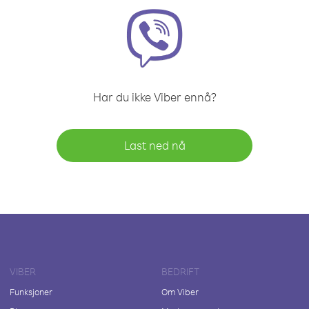
Har du ikke Viber ennå?
Last ned nå
VIBER
BEDRIFT
Funksjoner
Om Viber