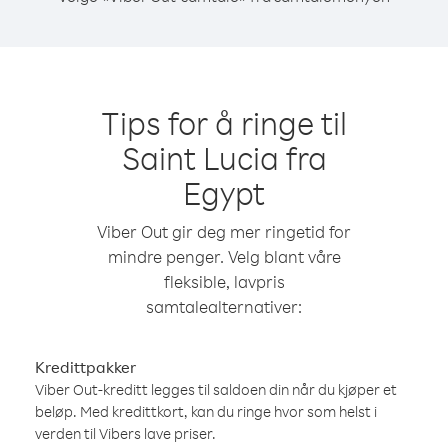
Tips for å ringe til
Saint Lucia fra
Egypt
Viber Out gir deg mer ringetid for
mindre penger. Velg blant våre
fleksible, lavpris
samtalealternativer:
Kredittpakker
Viber Out-kreditt legges til saldoen din når du kjøper et
beløp. Med kredittkort, kan du ringe hvor som helst i
verden til Vibers lave priser.