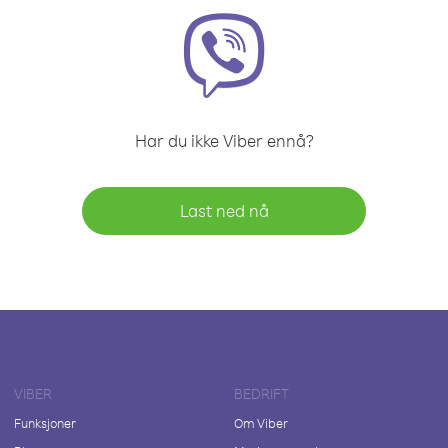
Har du ikke Viber ennå?
Last ned nå
VIBER
BEDRIFT
Funksjoner
Om Viber