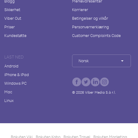
Blogg
Merkevaresenter
Sikkerhet
Karrierer
Viber Out
Betingelser og vilkår
Priser
Personvernerklæring
Kundestøtte
Customer Complaints Code
LAST NED
Norsk
Android
iPhone & iPad
Windows PC
Mac
©
2026
Viber Media S.à r.l.
Linux
Rakuten Viki
Rakuten Kobo
Rakuten Travel
Rakuten Marketing