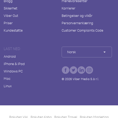
Blogg
Merkevaresenter
Sikkerhet
Karrierer
Viber Out
Betingelser og vilkår
Priser
Personvernerklæring
Kundestøtte
Customer Complaints Code
LAST NED
Norsk
Android
iPhone & iPad
Windows PC
Mac
©
2026
Viber Media S.à r.l.
Linux
Rakuten Viki
Rakuten Kobo
Rakuten Travel
Rakuten Marketing