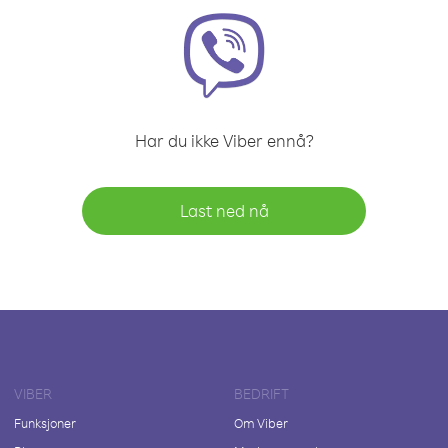
Har du ikke Viber ennå?
Last ned nå
VIBER
BEDRIFT
Funksjoner
Om Viber