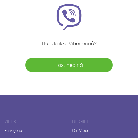
Har du ikke Viber ennå?
Last ned nå
VIBER
BEDRIFT
Funksjoner
Om Viber