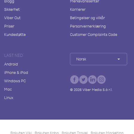
Blogg
Merkevaresenter
Sikkerhet
Karrierer
Viber Out
Betingelser og vilkår
Priser
Personvernerklæring
Kundestøtte
Customer Complaints Code
LAST NED
Norsk
Android
iPhone & iPad
Windows PC
Mac
©
2026
Viber Media S.à r.l.
Linux
Rakuten Viki
Rakuten Kobo
Rakuten Travel
Rakuten Marketing