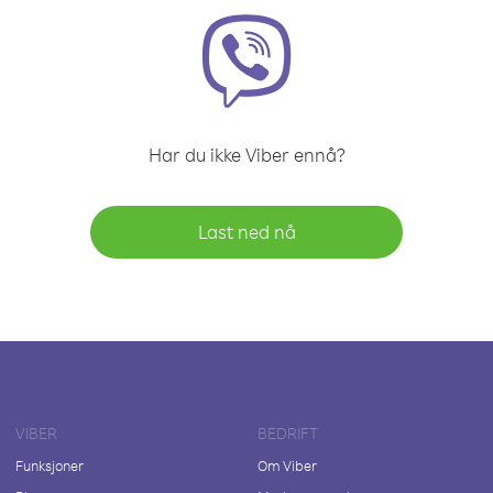
Har du ikke Viber ennå?
Last ned nå
VIBER
BEDRIFT
Funksjoner
Om Viber