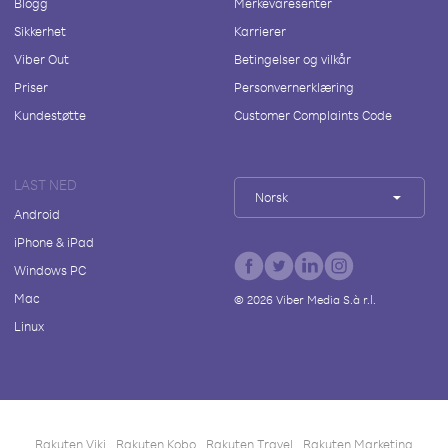
Blogg
Merkevaresenter
Sikkerhet
Karrierer
Viber Out
Betingelser og vilkår
Priser
Personvernerklæring
Kundestøtte
Customer Complaints Code
LAST NED
Norsk
Android
iPhone & iPad
Windows PC
Mac
©
2026
Viber Media S.à r.l.
Linux
Rakuten Viki
Rakuten Kobo
Rakuten Travel
Rakuten Marketing