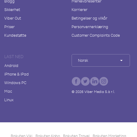
Blogg
Merkevaresenter
Sikkerhet
Karrierer
Viber Out
Betingelser og vilkår
Priser
Personvernerklæring
Kundestøtte
Customer Complaints Code
LAST NED
Norsk
Android
iPhone & iPad
Windows PC
Mac
©
2026
Viber Media S.à r.l.
Linux
Rakuten Viki
Rakuten Kobo
Rakuten Travel
Rakuten Marketing