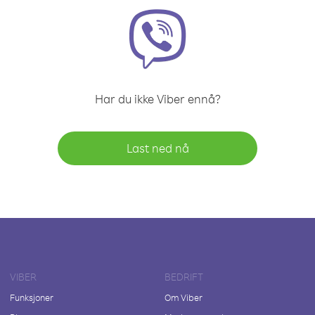
Har du ikke Viber ennå?
Last ned nå
VIBER
BEDRIFT
Funksjoner
Om Viber