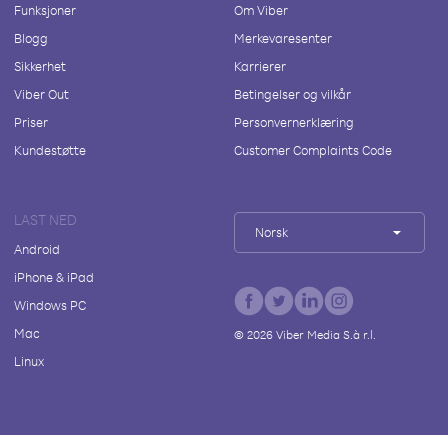
Funksjoner
Om Viber
Blogg
Merkevaresenter
Sikkerhet
Karrierer
Viber Out
Betingelser og vilkår
Priser
Personvernerklæring
Kundestøtte
Customer Complaints Code
LAST NED
Norsk
Android
iPhone & iPad
Windows PC
Mac
©
2026
Viber Media S.à r.l.
Linux