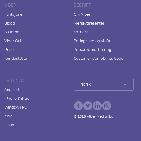
VIBER
BEDRIFT
Funksjoner
Om Viber
Blogg
Merkevaresenter
Sikkerhet
Karrierer
Viber Out
Betingelser og vilkår
Priser
Personvernerklæring
Kundestøtte
Customer Complaints Code
LAST NED
Norsk
Android
iPhone & iPad
Windows PC
Mac
©
2026
Viber Media S.à r.l.
Linux