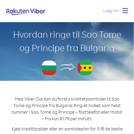
Logg Inn
Togg
navig
Hvordan ringe til Sao Tome
og Principe fra Bulgaria
Med Viber Out kan du foreta kvalitetssamtaler til Sao
Tome og Principe fra Bulgaria.
Ring et hvilket som helst
nummer i Sao Tome og Principe – fasttelefon eller mobil!
– fra kun $1.79 per minutt.
Kjøp kredittpakker eller en samtaleplan for å få de beste