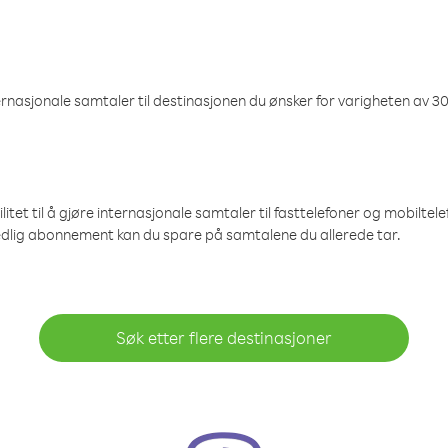
nasjonale samtaler til destinasjonen du ønsker for varigheten av 30
et til å gjøre internasjonale samtaler til fasttelefoner og mobiltelefo
edlig abonnement kan du spare på samtalene du allerede tar.
Søk etter flere destinasjoner