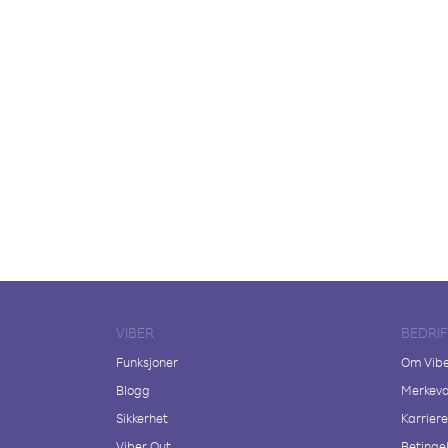
VIBER
BEDRI
Funksjoner
Om Vib
Blogg
Merkeva
Sikkerhet
Karriere
Viber Out
Betingel