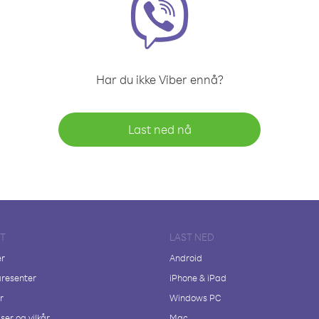
Har du ikke Viber ennå?
Last ned nå
FT
LAST NED
er
Android
resenter
iPhone & iPad
r
Windows PC
ser og vilkår
Mac