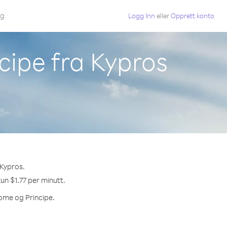
gg
Logg Inn
eller
Opprett konto
cipe fra Kypros
 Kypros.
kun $1.77 per minutt.
Tome og Principe.