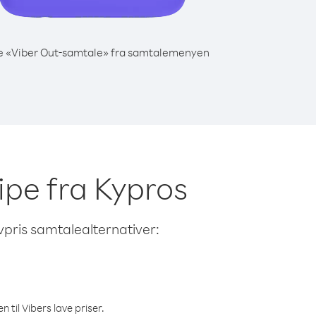
e «Viber Out-samtale» fra samtalemenyen
cipe fra Kypros
avpris samtalealternativer:
 til Vibers lave priser.