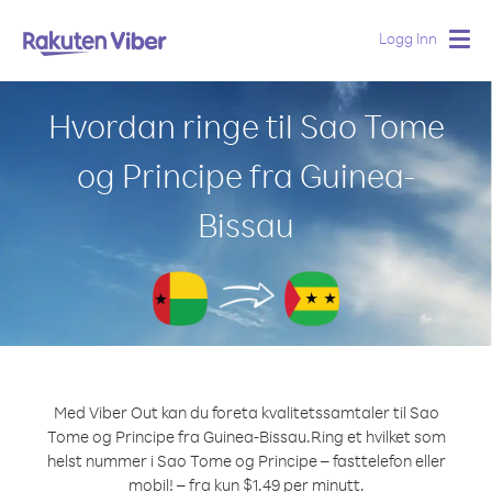
Logg Inn
Togg
navig
Hvordan ringe til Sao Tome
og Principe fra Guinea-
Bissau
Med Viber Out kan du foreta kvalitetssamtaler til Sao
Tome og Principe fra Guinea-Bissau.
Ring et hvilket som
helst nummer i Sao Tome og Principe – fasttelefon eller
mobil! – fra kun $1.49 per minutt.