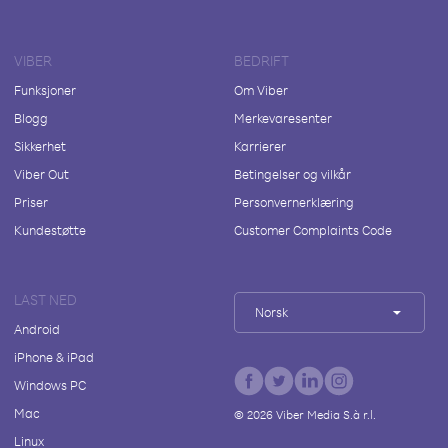
VIBER
BEDRIFT
Funksjoner
Om Viber
Blogg
Merkevaresenter
Sikkerhet
Karrierer
Viber Out
Betingelser og vilkår
Priser
Personvernerklæring
Kundestøtte
Customer Complaints Code
LAST NED
Norsk
Android
iPhone & iPad
Windows PC
Mac
©
2026
Viber Media S.à r.l.
Linux