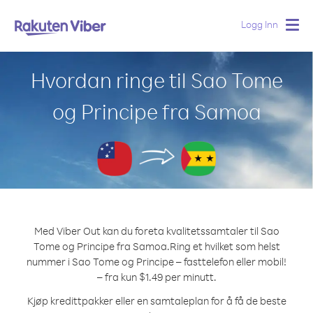
Logg Inn
Togg
navig
Hvordan ringe til Sao Tome
og Principe fra Samoa
Med Viber Out kan du foreta kvalitetssamtaler til Sao
Tome og Principe fra Samoa.
Ring et hvilket som helst
nummer i Sao Tome og Principe – fasttelefon eller mobil!
– fra kun $1.49 per minutt.
Kjøp kredittpakker eller en samtaleplan for å få de beste