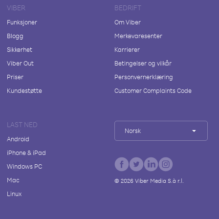
VIBER
BEDRIFT
Funksjoner
Om Viber
Blogg
Merkevaresenter
Sikkerhet
Karrierer
Viber Out
Betingelser og vilkår
Priser
Personvernerklæring
Kundestøtte
Customer Complaints Code
LAST NED
Norsk
Android
iPhone & iPad
Windows PC
Mac
©
2026
Viber Media S.à r.l.
Linux