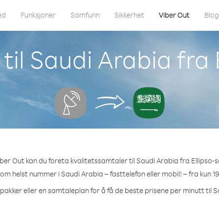
ed
Funksjoner
Samfunn
Sikkerhet
Viber Out
Blo
il Saudi Arabia fra E
er Out kan du foreta kvalitetssamtaler til Saudi Arabia fra Ellipso-sa
som helst nummer i Saudi Arabia – fasttelefon eller mobil! – fra kun 1
pakker eller en samtaleplan for å få de beste prisene per minutt til 