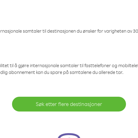
nasjonale samtaler til destinasjonen du ønsker for varigheten av 30
et til å gjøre internasjonale samtaler til fasttelefoner og mobiltelefo
edlig abonnement kan du spare på samtalene du allerede tar.
Søk etter flere destinasjoner