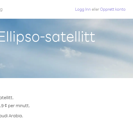
gg
Logg Inn
eller
Opprett konto
llipso-satellitt
tellitt.
9.9 ¢ per minutt.
Saudi Arabia.