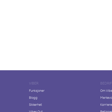
VIBER
BEDRI
Funksjoner
Om Vib
Blogg
Merkeva
Sikkerhet
Karriere
Viber Out
Betingel