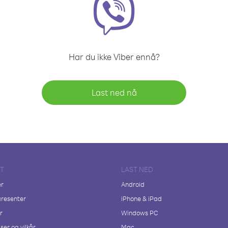
Har du ikke Viber ennå?
Last ned nå
FT
LAST NED
er
Android
resenter
iPhone & iPad
r
Windows PC
ser og vilkår
Mac