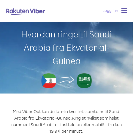
Logg Inn
Togg
navig
Hvordan ringe til Saudi
Arabia fra Ekvatorial-
Guinea
Med Viber Out kan du foreta kvalitetssamtaler til Saudi
Arabia fra Ekvatorial-Guinea.
Ring et hvilket som helst
nummer i Saudi Arabia – fasttelefon eller mobil! – fra kun
19.9 ¢ per minutt.