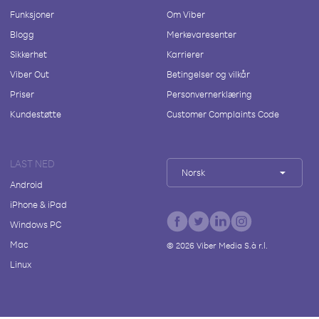
Funksjoner
Om Viber
Blogg
Merkevaresenter
Sikkerhet
Karrierer
Viber Out
Betingelser og vilkår
Priser
Personvernerklæring
Kundestøtte
Customer Complaints Code
LAST NED
Norsk
Android
iPhone & iPad
Windows PC
Mac
©
2026
Viber Media S.à r.l.
Linux