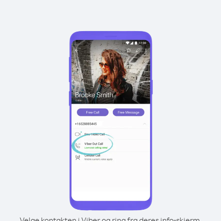
Velge kontakten i Viber og ring fra deres info-skjerm.