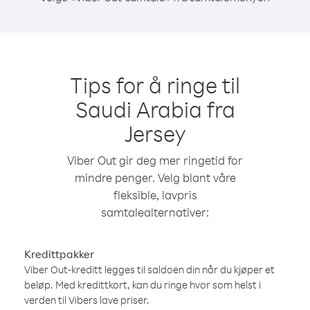
Tips for å ringe til
Saudi Arabia fra
Jersey
Viber Out gir deg mer ringetid for
mindre penger. Velg blant våre
fleksible, lavpris
samtalealternativer:
Kredittpakker
Viber Out-kreditt legges til saldoen din når du kjøper et
beløp. Med kredittkort, kan du ringe hvor som helst i
verden til Vibers lave priser.