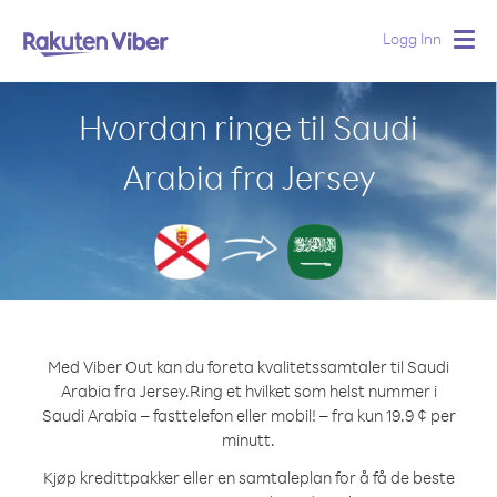
Logg Inn
Togg
navig
Hvordan ringe til Saudi
Arabia fra Jersey
Med Viber Out kan du foreta kvalitetssamtaler til Saudi
Arabia fra Jersey.
Ring et hvilket som helst nummer i
Saudi Arabia – fasttelefon eller mobil! – fra kun 19.9 ¢ per
minutt.
Kjøp kredittpakker eller en samtaleplan for å få de beste