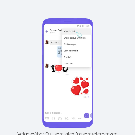
Velge «Viber Out-samtale» fra samtalemenyen