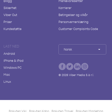
Blogg
Merkevaresenter
Sikkerhet
Karrierer
Viber Out
Betingelser og vilkår
Priser
Personvernerklæring
Kundestøtte
Customer Complaints Code
LAST NED
Norsk
Android
iPhone & iPad
Windows PC
Mac
©
2026
Viber Media S.à r.l.
Linux
Rakuten Viki
Rakuten Kobo
Rakuten Travel
Rakuten Marketing