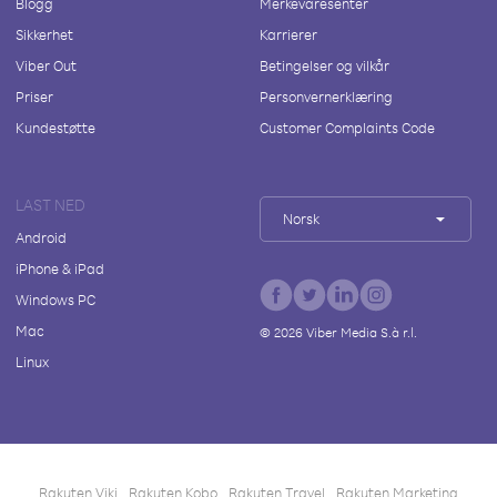
Blogg
Merkevaresenter
Sikkerhet
Karrierer
Viber Out
Betingelser og vilkår
Priser
Personvernerklæring
Kundestøtte
Customer Complaints Code
LAST NED
Norsk
Android
iPhone & iPad
Windows PC
Mac
©
2026
Viber Media S.à r.l.
Linux
Rakuten Viki
Rakuten Kobo
Rakuten Travel
Rakuten Marketing