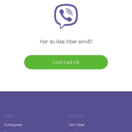
Har du ikke Viber ennå?
Last ned nå
VIBER
BEDRIFT
Funksjoner
Om Viber