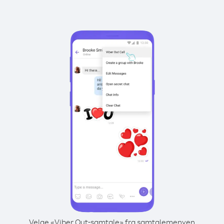
Velge «Viber Out-samtale» fra samtalemenyen