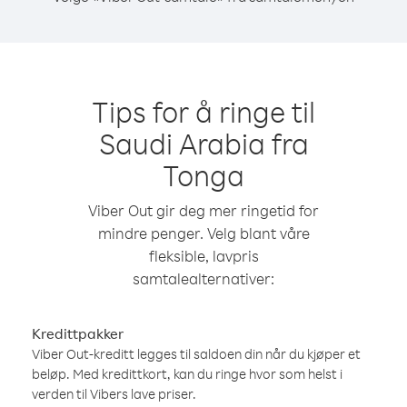
Tips for å ringe til
Saudi Arabia fra
Tonga
Viber Out gir deg mer ringetid for
mindre penger. Velg blant våre
fleksible, lavpris
samtalealternativer:
Kredittpakker
Viber Out-kreditt legges til saldoen din når du kjøper et
beløp. Med kredittkort, kan du ringe hvor som helst i
verden til Vibers lave priser.