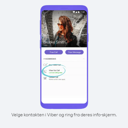
Velge kontakten i Viber og ring fra deres info-skjerm.