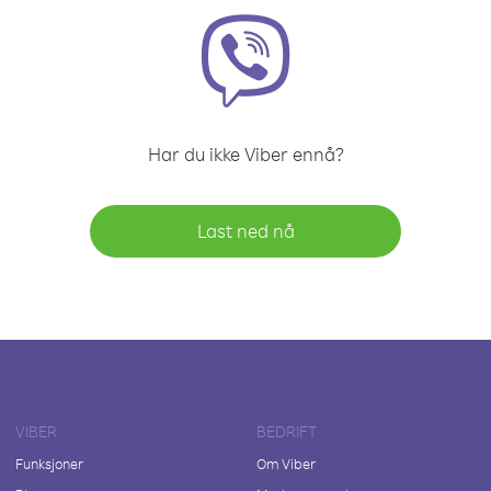
Har du ikke Viber ennå?
Last ned nå
VIBER
BEDRIFT
Funksjoner
Om Viber