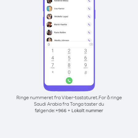
Ringe nummeret fra Viber-tastaturet.
For å ringe
Saudi Arabia fra Tonga taster du
følgende:
+
+
966
Lokalt nummer