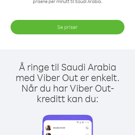
prisene per minutt til Saudi Arabia.
Se priser
Å ringe til Saudi Arabia
med Viber Out er enkelt.
Når du har Viber Out-
kreditt kan du: