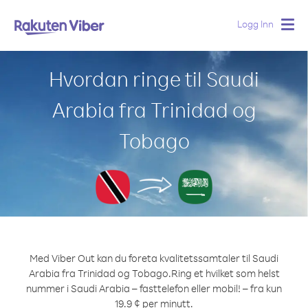
Logg Inn
Togg
navig
Hvordan ringe til Saudi
Arabia fra Trinidad og
Tobago
Med Viber Out kan du foreta kvalitetssamtaler til Saudi
Arabia fra Trinidad og Tobago.
Ring et hvilket som helst
nummer i Saudi Arabia – fasttelefon eller mobil! – fra kun
19.9 ¢ per minutt.