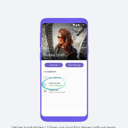
Velge kontakten i Viber og ring fra deres info-skjerm.