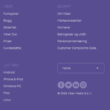
VIBER
BEDRIFT
Funksjoner
Om Viber
Blogg
Merkevaresenter
Sikkerhet
Karrierer
Viber Out
Betingelser og vilkår
Priser
Personvernerklæring
Kundestøtte
Customer Complaints Code
LAST NED
Norsk
Android
iPhone & iPad
Windows PC
Mac
©
2026
Viber Media S.à r.l.
Linux