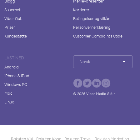
Blogg
Merkevaresenter
Sikkerhet
Karrierer
Viber Out
Betingelser og vilkår
Priser
Personvernerklæring
Kundestøtte
Customer Complaints Code
LAST NED
Norsk
Android
iPhone & iPad
Windows PC
Mac
©
2026
Viber Media S.à r.l.
Linux
Rakuten Viki
Rakuten Kobo
Rakuten Travel
Rakuten Marketing