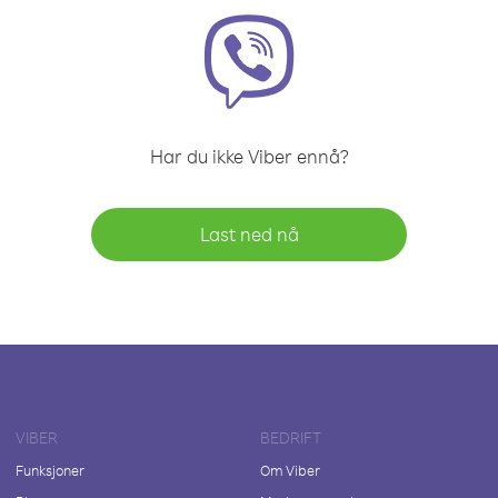
Har du ikke Viber ennå?
Last ned nå
VIBER
BEDRIFT
Funksjoner
Om Viber