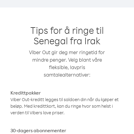
Tips for å ringe til
Senegal fra Irak
Viber Out gir deg mer ringetid for
mindre penger. Velg blant våre
fleksible, lavpris
samtalealternativer:
Kredittpakker
Viber Out-kreditt legges til saldoen din når du kjøper et
beløp. Med kredittkort, kan du ringe hvor som helst i
verden til Vibers lave priser.
30-dagers abonnementer