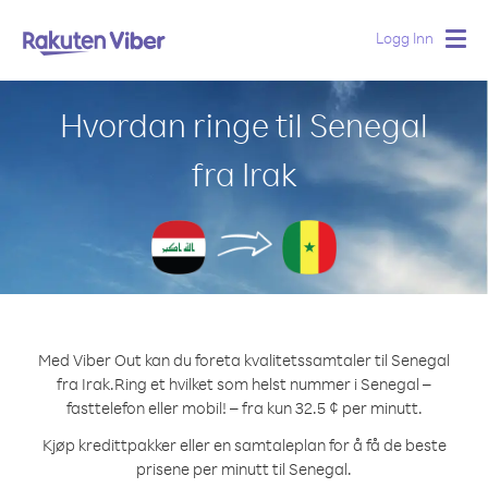
Logg Inn
Togg
navig
Hvordan ringe til Senegal
fra Irak
Med Viber Out kan du foreta kvalitetssamtaler til Senegal
fra Irak.
Ring et hvilket som helst nummer i Senegal –
fasttelefon eller mobil! – fra kun 32.5 ¢ per minutt.
Kjøp kredittpakker eller en samtaleplan for å få de beste
prisene per minutt til Senegal.