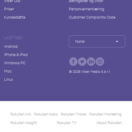
Viber Out
Betingelser og vilkår
Priser
Personvernerklæring
Kundestøtte
Customer Complaints Code
LAST NED
Norsk
Android
iPhone & iPad
Windows PC
Mac
©
2026
Viber Media S.à r.l.
Linux
Rakuten Viki
Rakuten Kobo
Rakuten Travel
Rakuten Marketing
Rakuten Insight
Rakuten TV
About Rakuten