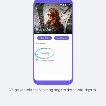
Velge kontakten i Viber og ring fra deres info-skjerm.