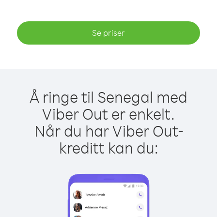
Se priser
Å ringe til Senegal med
Viber Out er enkelt.
Når du har Viber Out-
kreditt kan du: