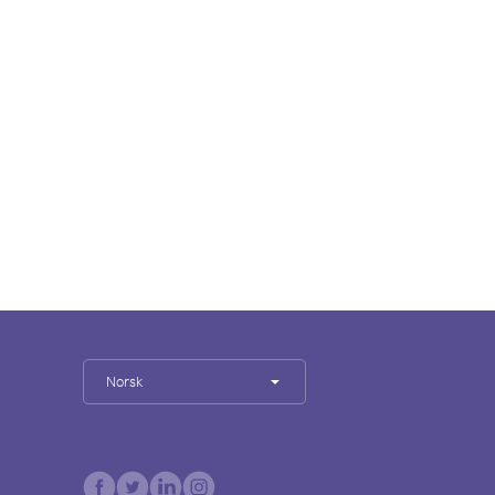
Norsk