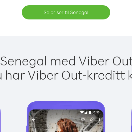
Se priser til Senegal
l Senegal med Viber Out
 har Viber Out-kreditt 