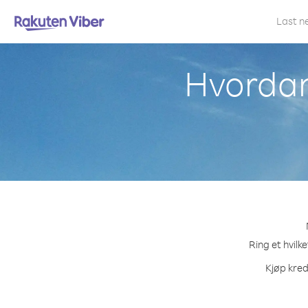
Last n
Hvordan 
Ring et hvilk
Kjøp kred