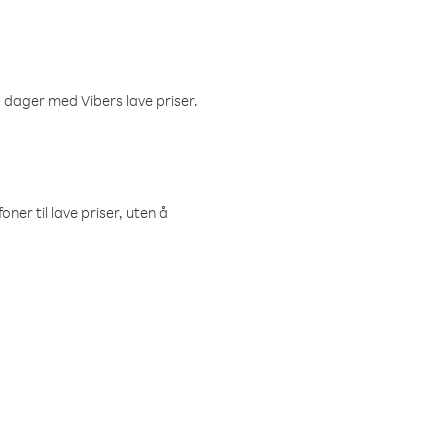
 dager med Vibers lave priser.
ner til lave priser, uten å