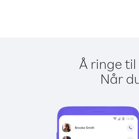
Å ringe ti
Når du