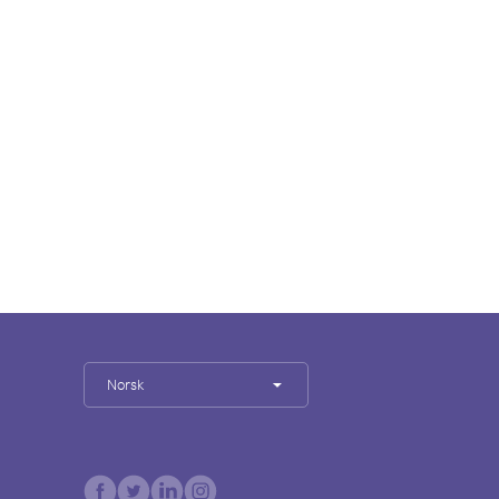
Norsk