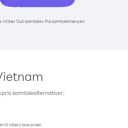
e «Viber Out-samtale» fra samtalemenyen
a Vietnam
avpris samtalealternativer:
 til Vibers lave priser.