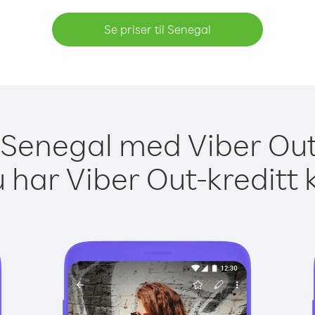
Se priser til Senegal
l Senegal med Viber Out
 har Viber Out-kreditt 