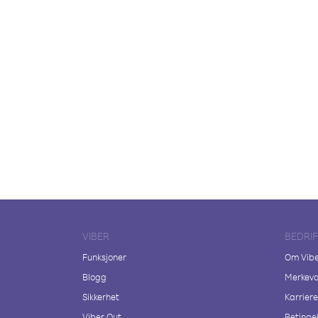
VIBER
BEDRI
Funksjoner
Om Vib
Blogg
Merkeva
Sikkerhet
Karriere
Viber Out
Betingel