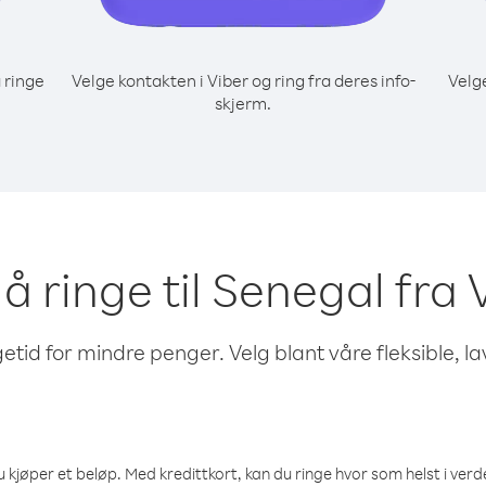
 ringe
Velge kontakten i Viber og ring fra deres info-
Velg
skjerm.
 å ringe til Senegal fr
etid for mindre penger. Velg blant våre fleksible, l
 kjøper et beløp. Med kredittkort, kan du ringe hvor som helst i verden