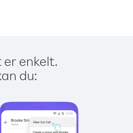
 er enkelt.
kan du: