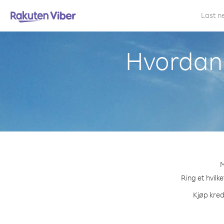
Last n
Hvordan 
M
Ring et hvilk
Kjøp kred