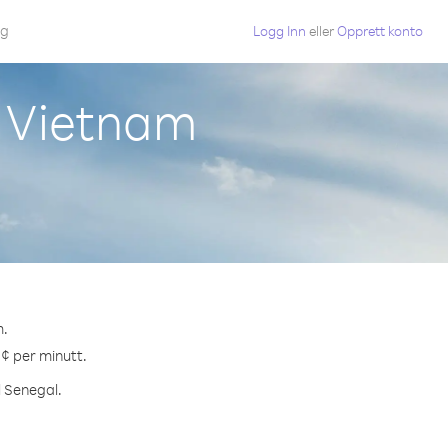
gg
Logg Inn
eller
Opprett konto
a Vietnam
m.
 ¢ per minutt.
l Senegal.