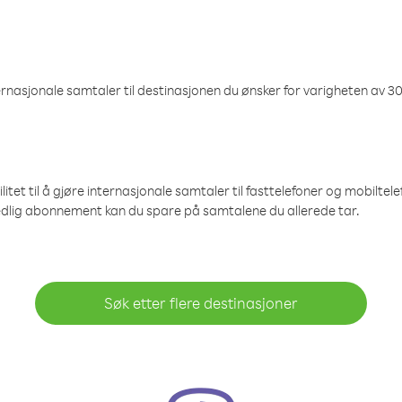
nasjonale samtaler til destinasjonen du ønsker for varigheten av 30
et til å gjøre internasjonale samtaler til fasttelefoner og mobiltelefo
edlig abonnement kan du spare på samtalene du allerede tar.
Søk etter flere destinasjoner