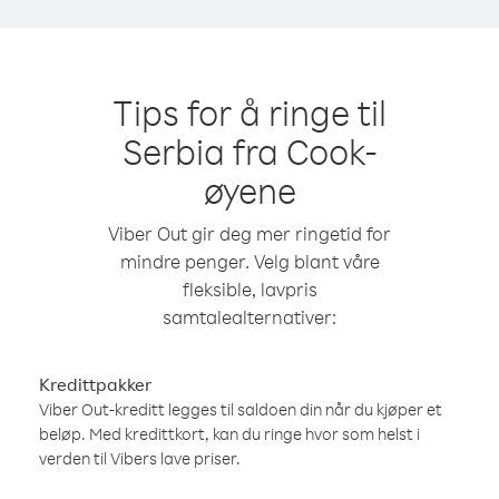
Tips for å ringe til
Serbia fra Cook-
øyene
Viber Out gir deg mer ringetid for
mindre penger. Velg blant våre
fleksible, lavpris
samtalealternativer:
Kredittpakker
Viber Out-kreditt legges til saldoen din når du kjøper et
beløp. Med kredittkort, kan du ringe hvor som helst i
verden til Vibers lave priser.