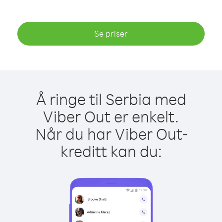
Se priser
Å ringe til Serbia med
Viber Out er enkelt.
Når du har Viber Out-
kreditt kan du: