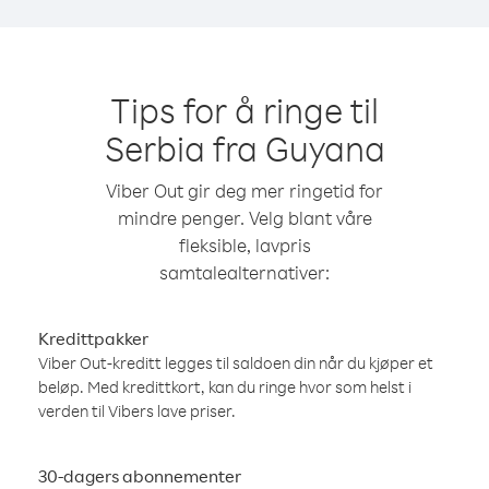
Tips for å ringe til
Serbia fra Guyana
Viber Out gir deg mer ringetid for
mindre penger. Velg blant våre
fleksible, lavpris
samtalealternativer:
Kredittpakker
Viber Out-kreditt legges til saldoen din når du kjøper et
beløp. Med kredittkort, kan du ringe hvor som helst i
verden til Vibers lave priser.
30-dagers abonnementer