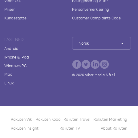
Viber Out
Betingelser og vilkår
Priser
Personvernerklæring
Kundestøtte
Customer Complaints Code
LAST NED
Norsk
Android
iPhone & iPad
Windows PC
Mac
©
2026
Viber Media S.à r.l.
Linux
Rakuten Viki
Rakuten Kobo
Rakuten Travel
Rakuten Marketing
Rakuten Insight
Rakuten TV
About Rakuten