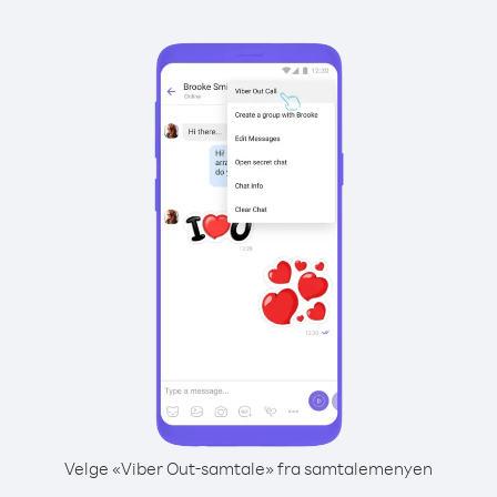
Velge «Viber Out-samtale» fra samtalemenyen