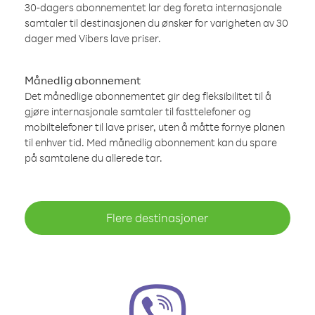
30-dagers abonnementet lar deg foreta internasjonale
samtaler til destinasjonen du ønsker for varigheten av 30
dager med Vibers lave priser.
Månedlig abonnement
Det månedlige abonnementet gir deg fleksibilitet til å
gjøre internasjonale samtaler til fasttelefoner og
mobiltelefoner til lave priser, uten å måtte fornye planen
til enhver tid. Med månedlig abonnement kan du spare
på samtalene du allerede tar.
Flere destinasjoner