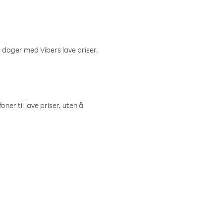
 dager med Vibers lave priser.
ner til lave priser, uten å