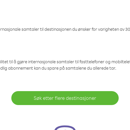
nasjonale samtaler til destinasjonen du ønsker for varigheten av 30
et til å gjøre internasjonale samtaler til fasttelefoner og mobiltelefo
edlig abonnement kan du spare på samtalene du allerede tar.
Søk etter flere destinasjoner