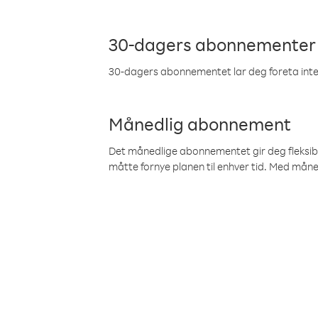
30-dagers abonnementer
30-dagers abonnementet lar deg foreta inter
Månedlig abonnement
Det månedlige abonnementet gir deg fleksibilit
måtte fornye planen til enhver tid. Med mån