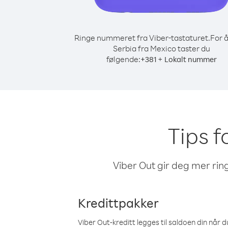
Ringe nummeret fra Viber-tastaturet.
For å
Serbia fra Mexico taster du
følgende:
+
+
381
Lokalt nummer
Tips f
Viber Out gir deg mer ring
Kredittpakker
Viber Out-kreditt legges til saldoen din når du