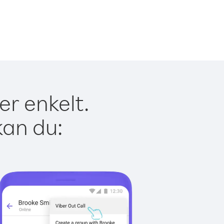
er enkelt.
kan du: