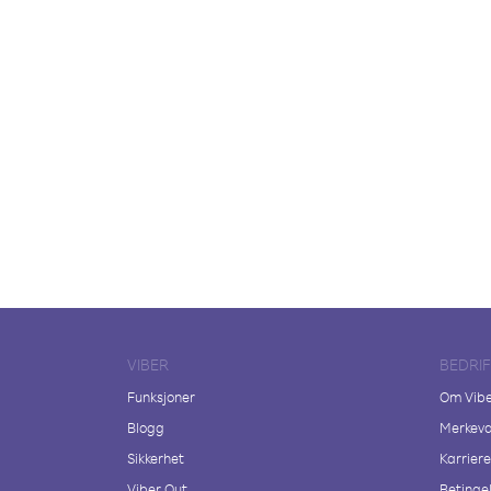
VIBER
BEDRI
Funksjoner
Om Vib
Blogg
Merkeva
Sikkerhet
Karriere
Viber Out
Betingel