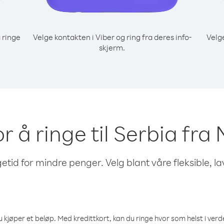
 ringe
Velge kontakten i Viber og ring fra deres info-
Velg
skjerm.
or å ringe til Serbia fra
etid for mindre penger. Velg blant våre fleksible, l
 kjøper et beløp. Med kredittkort, kan du ringe hvor som helst i verden