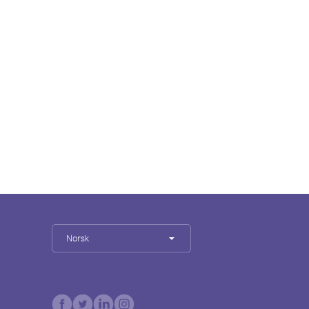
Norsk