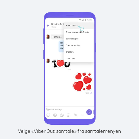
Velge «Viber Out-samtale» fra samtalemenyen