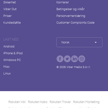
Sikkerhet
Karrierer
Viber Out
Betingelser og vilkår
Priser
Personvernerklæring
Kundestøtte
Customer Complaints Code
LAST NED
Norsk
Android
iPhone & iPad
Windows PC
Mac
©
2026
Viber Media S.à r.l.
Linux
Rakuten Viki
Rakuten Kobo
Rakuten Travel
Rakuten Marketing