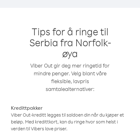
Tips for å ringe til
Serbia fra Norfolk-
øya
Viber Out gir deg mer ringetid for
mindre penger. Velg blant våre
fleksible, lavpris
samtalealternativer:
Kredittpakker
Viber Out-kreditt legges til saldoen din når du kjøper et
beløp. Med kredittkort, kan du ringe hvor som helst i
verden til Vibers lave priser.