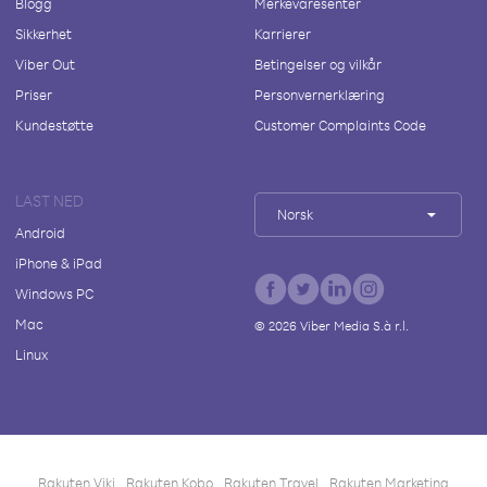
Blogg
Merkevaresenter
Sikkerhet
Karrierer
Viber Out
Betingelser og vilkår
Priser
Personvernerklæring
Kundestøtte
Customer Complaints Code
LAST NED
Norsk
Android
iPhone & iPad
Windows PC
Mac
©
2026
Viber Media S.à r.l.
Linux
Rakuten Viki
Rakuten Kobo
Rakuten Travel
Rakuten Marketing