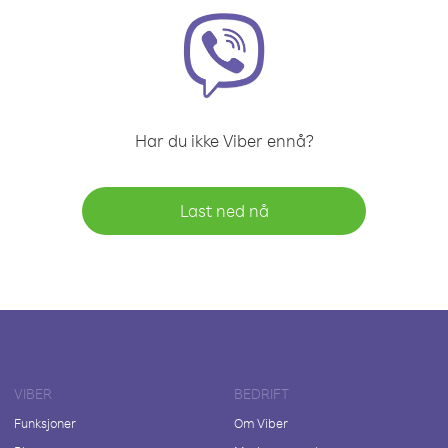
Har du ikke Viber ennå?
Last ned nå
VIBER
BEDRIFT
Funksjoner
Om Viber