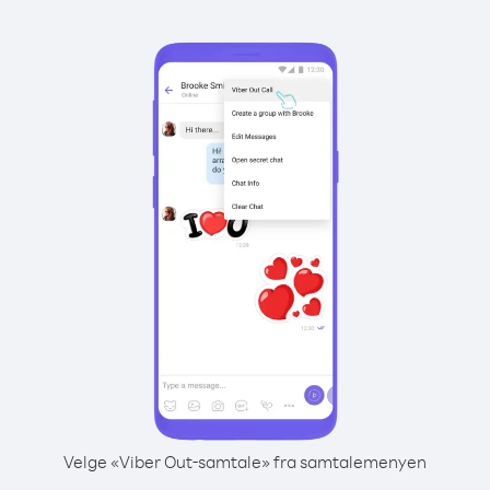
Velge «Viber Out-samtale» fra samtalemenyen