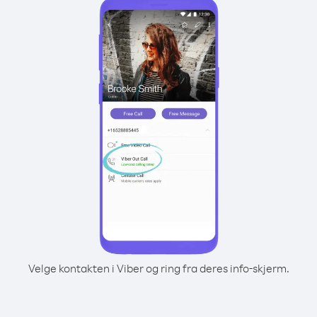
Velge kontakten i Viber og ring fra deres info-skjerm.