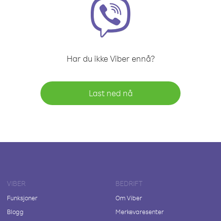
Har du ikke Viber ennå?
Last ned nå
VIBER
BEDRIFT
Funksjoner
Om Viber
Blogg
Merkevaresenter